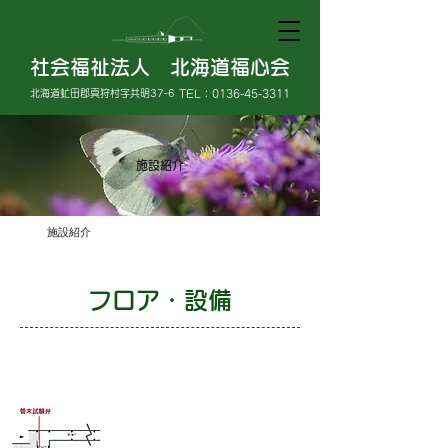
社会福祉法人 北海道福心会
北海道虻田郡真狩村字共明37-6
TEL：0136-45-3311
施設紹介
施設紹介
フロア・設備
特別養護老人ホーム